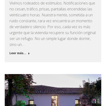
Vivimos rodeados de estímulos. Notificaciones que
no cesan, tráfico, prisas, pantallas encendidas las
veinticuatro horas. Nuestra mente, sometida a un
ruido constante, rara vez encuentra un momento
de verdadero silencio. Por eso, cada vez es más
urgente que la vivienda recupere su función original:
ser un refugio. No un simple lugar donde dormir,
sino un…
Leer más...