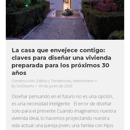
La casa que envejece contigo:
claves para diseñar una vivienda
preparada para los próximos 30
años
Construcción
,
Estilos y Tendencias
,
Interiorismo
By
OnDiseño
30 de junio de 2026
Diseñar pensando en el futuro no es una opción,
es una necesidad inteligente El error de diseñar
solo para el presente Cuando imaginamos nuestra
vivienda ideal, lo hacemos proyectando nuestra
vida actual: una pareja joven, una familia con hijos