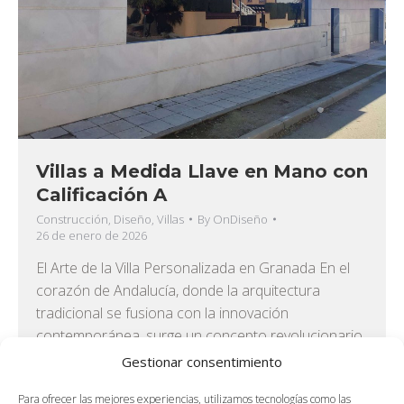
Villas a Medida Llave en Mano con
Calificación A
Construcción
,
Diseño
,
Villas
By
OnDiseño
26 de enero de 2026
El Arte de la Villa Personalizada en Granada En el
corazón de Andalucía, donde la arquitectura
tradicional se fusiona con la innovación
contemporánea, surge un concepto revolucionario
en el sector de la construcción residencial de
Gestionar consentimiento
lujo: las villas a medida llave en mano con
Para ofrecer las mejores experiencias, utilizamos tecnologías como las
Calificación A de eficiencia energética. Granada,