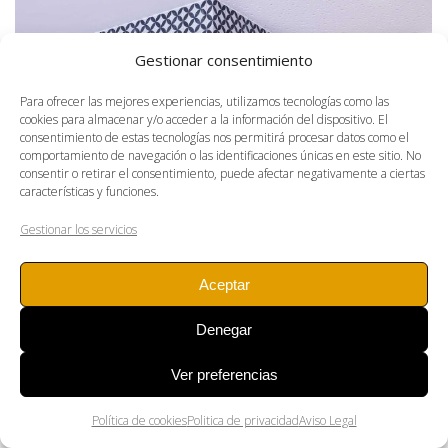
Gestionar consentimiento
Para ofrecer las mejores experiencias, utilizamos tecnologías como las
cookies para almacenar y/o acceder a la información del dispositivo. El
consentimiento de estas tecnologías nos permitirá procesar datos como el
comportamiento de navegación o las identificaciones únicas en este sitio. No
consentir o retirar el consentimiento, puede afectar negativamente a ciertas
características y funciones.
Gestionar los servicios
Aceptar
Mesón Paquita
Denegar
CLÍNICAS Y LOCALES
Ver preferencias
¿Necesitas Ayuda?
Más info...
Política de cookies
Politica de privacidad
Aviso Legal