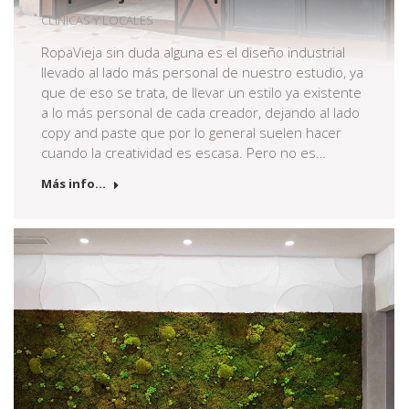
CLÍNICAS Y LOCALES
RopaVieja sin duda alguna es el diseño industrial
llevado al lado más personal de nuestro estudio, ya
que de eso se trata, de llevar un estilo ya existente
a lo más personal de cada creador, dejando al lado
copy and paste que por lo general suelen hacer
cuando la creatividad es escasa. Pero no es…
Más info...