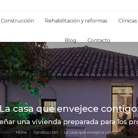
Construcción
Rehabilitación y reformas
Clínicas
Blog
Contacto
La casa que envejece contigo
You are here:
señar una vivienda preparada para los p
Home
Construcción
La casa que envejece contigo:…