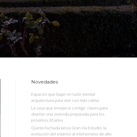
Novedades
Espacios que bajan el ruido mental:
arquitectura para vivir con más calma
La casa que envejece contigo: claves para
diseñar una vivienda preparada para los
próximos 30 años
Quinta Fachada lanza Gran Vía Estudio: la
evolución del exterior al interiorismo de alto