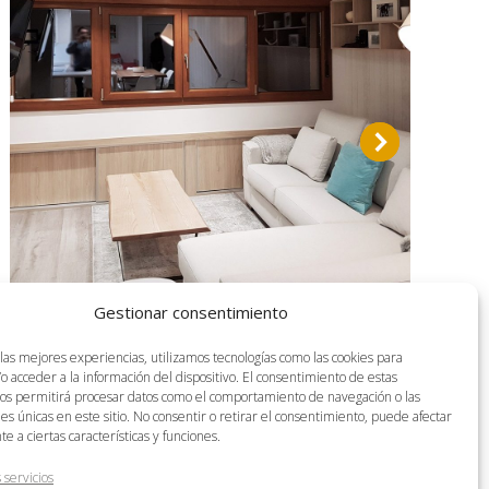
Gestionar consentimiento
Apartamento en Sierra Nevada
 las mejores experiencias, utilizamos tecnologías como las cookies para
REHABILITACIÓN Y REFORMAS
o acceder a la información del dispositivo. El consentimiento de estas
nos permitirá procesar datos como el comportamiento de navegación o las
nes únicas en este sitio. No consentir o retirar el consentimiento, puede afectar
 a ciertas características y funciones.
 servicios