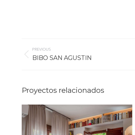
Navegación
PREVIOUS
entre
BIBO SAN AGUSTIN
Proyecto
anterior
proyectos
Proyectos relacionados