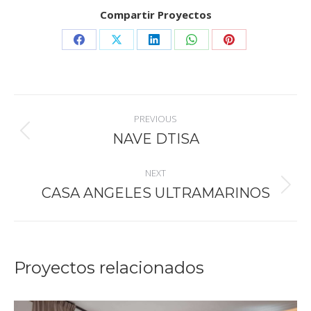
Compartir Proyectos
Share
Share
Share
Share
Share
on
on
on
on
on
Facebook
X
LinkedIn
WhatsApp
Pinterest
Navegación
PREVIOUS
entre
NAVE DTISA
Proyecto
anterior
proyectos
NEXT
CASA ANGELES ULTRAMARINOS
Proyecto
siguiente
Proyectos relacionados