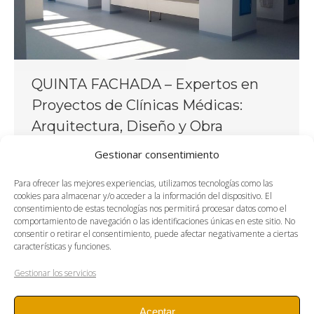
QUINTA FACHADA – Expertos en
Proyectos de Clínicas Médicas:
Arquitectura, Diseño y Obra
Clínicas
,
Construcción
,
Diseño
By
OnDiseño
Gestionar consentimiento
28 de noviembre de 2025
En el sector sanitario, el espacio físico no es un
Para ofrecer las mejores experiencias, utilizamos tecnologías como las
cookies para almacenar y/o acceder a la información del dispositivo. El
simple contenedor de actividad; es una
consentimiento de estas tecnologías nos permitirá procesar datos como el
herramienta de trabajo, un elemento de
comportamiento de navegación o las identificaciones únicas en este sitio. No
consentir o retirar el consentimiento, puede afectar negativamente a ciertas
diagnóstico y, sobre todo, un factor crítico para la
características y funciones.
seguridad, el bienestar del paciente y la eficiencia
del equipo médico. Diseñar y construir una clínica
Gestionar los servicios
implica un equilibrio complejo entre el
cumplimiento normativo,…
Aceptar