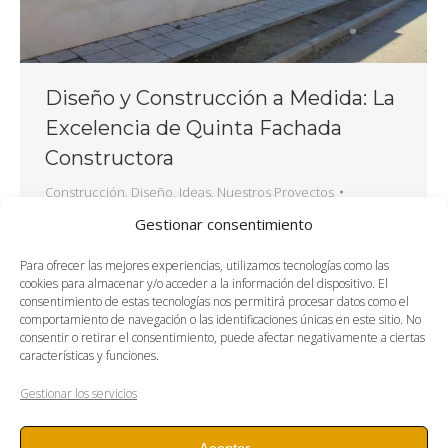
Diseño y Construcción a Medida: La
Excelencia de Quinta Fachada
Constructora
Construcción
,
Diseño
,
Ideas
,
Nuestros Proyectos
By
OnDiseño
24 de abril de 2025
Gestionar consentimiento
En el mundo de la construcción, cada proyecto es
único, y cada cliente merece una solución
Para ofrecer las mejores experiencias, utilizamos tecnologías como las
cookies para almacenar y/o acceder a la información del dispositivo. El
adaptada a sus necesidades, gustos y estilo de
consentimiento de estas tecnologías nos permitirá procesar datos como el
vida. En Quinta Fachada Constructora, nos
comportamiento de navegación o las identificaciones únicas en este sitio. No
consentir o retirar el consentimiento, puede afectar negativamente a ciertas
especializamos en diseño y construcción a
características y funciones.
medida, transformando ideas en realidades
arquitectónicas de alto nivel. Ya sea que estés
Gestionar los servicios
buscando construir tu casa soñada, renovar un
espacio comercial…