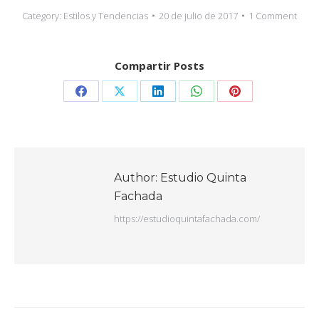
Category:
Estilos y Tendencias
20 de julio de 2017
1 Comment
Compartir Posts
Share
Share
Share
Share
Share
on
on
on
on
on
Facebook
X
LinkedIn
WhatsApp
Pinterest
Author:
Estudio Quinta
Fachada
https://estudioquintafachada.com/