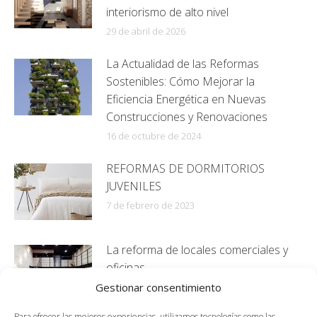
interiorismo de alto nivel
29 de abril de 2026
La Actualidad de las Reformas
Sostenibles: Cómo Mejorar la
Eficiencia Energética en Nuevas
Construcciones y Renovaciones
16 de octubre de 2024
REFORMAS DE DORMITORIOS
JUVENILES
7 de febrero de 2023
La reforma de locales comerciales y
oficinas
15 de junio de 2019
Gestionar consentimiento
Para ofrecer las mejores experiencias, utilizamos tecnologías como las