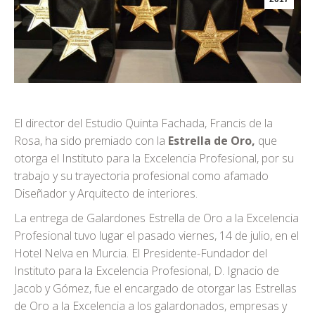
El director del Estudio Quinta Fachada, Francis de la
Rosa, ha sido premiado con la
Estrella de Oro,
que
otorga el Instituto para la Excelencia Profesional, por su
trabajo y su trayectoria profesional como afamado
Diseñador y Arquitecto de interiores.
La entrega de Galardones Estrella de Oro a la Excelencia
Profesional tuvo lugar el pasado viernes, 14 de julio, en el
Hotel Nelva en Murcia. El Presidente-Fundador del
Instituto para la Excelencia Profesional, D. Ignacio de
Jacob y Gómez, fue el encargado de otorgar las Estrellas
de Oro a la Excelencia a los galardonados, empresas y