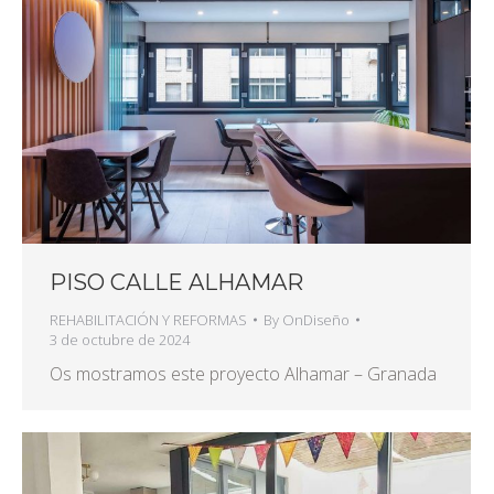
PISO CALLE ALHAMAR
REHABILITACIÓN Y REFORMAS
By
OnDiseño
3 de octubre de 2024
Os mostramos este proyecto Alhamar – Granada