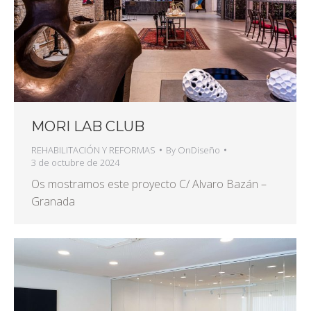
MORI LAB CLUB
REHABILITACIÓN Y REFORMAS
By
OnDiseño
3 de octubre de 2024
Os mostramos este proyecto C/ Alvaro Bazán –
Granada