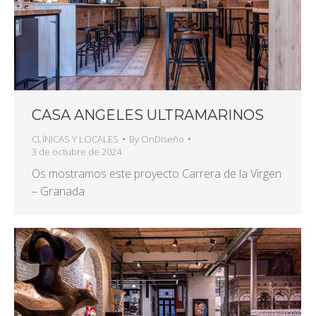
CASA ANGELES ULTRAMARINOS
CLÍNICAS Y LOCALES
By
OnDiseño
3 de octubre de 2024
Os mostramos este proyecto Carrera de la Virgen
– Granada